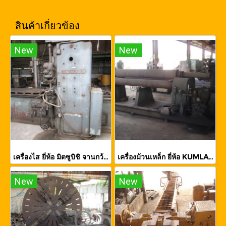
สินค้าเกี่ยวข้อง
New
New
เครื่องไส ยี่ห้อ มิตซูบิชิ จานกว้าง 0.6เมตร *ยาว1.9เมตร
เครื่องม้วนเหล็ก ยี่ห้อ KUMLA, Sweden
New
New