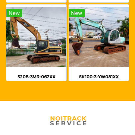
New
New
320B-3MR-062XX
SK100-3-YW081XX