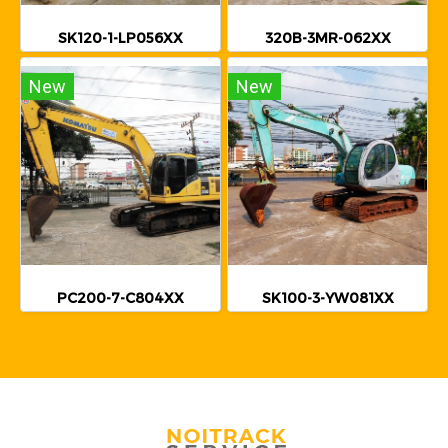
SK120-1-LP056XX
320B-3MR-062XX
New
New
PC200-7-C804XX
SK100-3-YW081XX